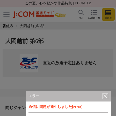
この夏、心を動かす作品特集 | J:COM TV
検索
CS番組一覧
番組表
番組表
大岡越前 第6部
大岡越前 第6部
直近の放送予定はありません
エラー
通信に問題が発生しました[error]
同じジャンルのおすすめ番組