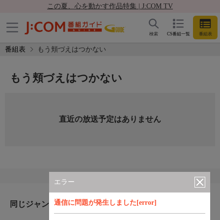
この夏、心を動かす作品特集 | J:COM TV
検索
CS番組一覧
番組表
番組表
もう頬づえはつかない
もう頬づえはつかない
直近の放送予定はありません
エラー
通信に問題が発生しました[error]
同じジャンルのおすすめ番組