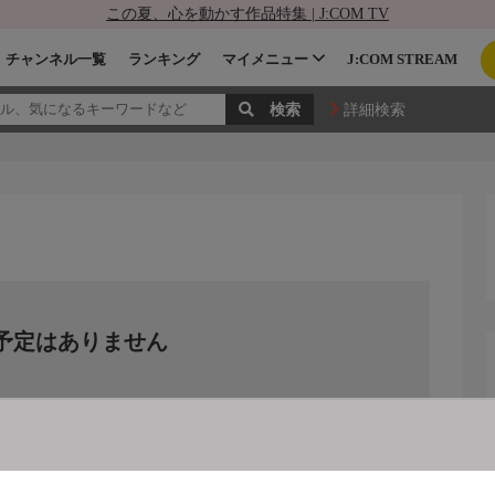
この夏、心を動かす作品特集 | J:COM TV
チャンネル一覧
ランキング
マイメニュー
J:COM STREAM
詳細検索
予定はありません