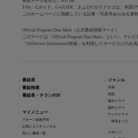
番組データ提供元：IPG Inc.
TiVo、Gガイド、G-GUIDE、およびGガイドロゴは、米国T
このホームページに掲載している記事・写真等あらゆる素
Official Program Data Mark（公式番組情報マーク）
このマークは「Official Program Data Mark」といい
「SI(Service Information)情報」を利用したサービ
番組表
ジャンル
番組検索
洋画
邦画
番組表・チラシPDF
海外ドラマ
国内ドラマ
マイメニュー
アジアドラマ
リモート録画予約
韓流まつり
お気に入りチャンネル
スポーツ
見たい番組一覧