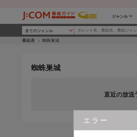
ジャンル
番組表
蜘蛛巣城
蜘蛛巣城
直近の放送
エラー