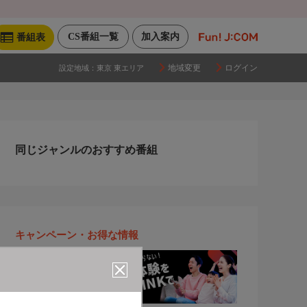
CS番組一覧
加入案内
番組表
地域変更
ログイン
設定地域：
東京 東エリア
同じジャンルのおすすめ番組
キャンペーン・お得な情報