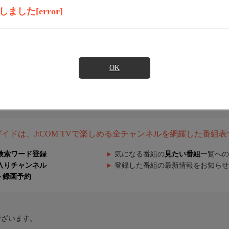
した[error]
OK
組ガイドは、J:COM TVで楽しめる全チャンネルを網羅した番組
検索ワード登録
気になる番組の
見たい番組
一覧への
入りチャンネル
登録した番組の最新情報をお知らせ
ト録画予約
ございます。