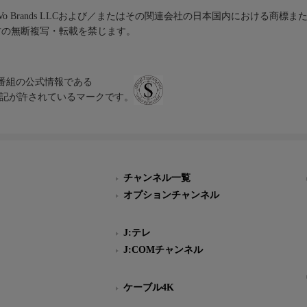
iVo Brands LLCおよび／またはその関連会社の日本国内における商標
材の無断複写・転載を禁じます。
、テレビ番組の公式情報である
スにのみ表記が許されているマークです。
チャンネル一覧
オプションチャンネル
J:テレ
J:COMチャンネル
ケーブル4K