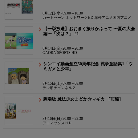
8月12日(水) 09:00～10:30
カートゥーン ネットワークHD 海外アニメ国内アニメ
【一挙放送】おおきく振りかぶって 〜夏の大会
編〜「次は？」 #1
8月14日(金) 20:00～20:30
GAORA SPORTS HD
シンエイ動画創立50周年記念 戦争童話集1「ウ
ミガメと少年」
8月15日(土) 07:00～08:00
テレ朝チャンネル２
劇場版 魔法少女まどか☆マギカ ［前編］
8月16日(日) 20:00～22:30
アニマックスＨＤ