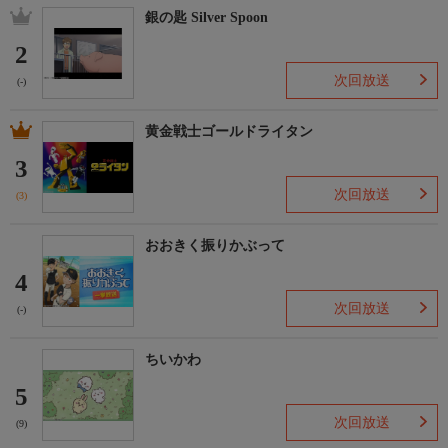
銀の匙 Silver Spoon
2
次回放送
(-)
黄金戦士ゴールドライタン
3
次回放送
(3)
おおきく振りかぶって
4
次回放送
(-)
ちいかわ
5
次回放送
(9)