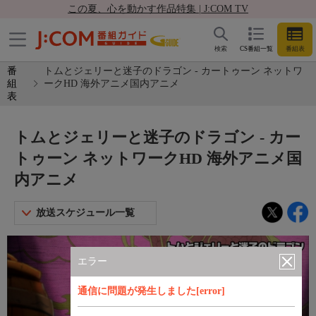
この夏、心を動かす作品特集 | J:COM TV
検索
CS番組一覧
番組表
番
トムとジェリーと迷子のドラゴン - カートゥーン ネットワ
組
ークHD 海外アニメ国内アニメ
表
トムとジェリーと迷子のドラゴン - カー
トゥーン ネットワークHD 海外アニメ国
内アニメ
放送スケジュール一覧
エラー
通信に問題が発生しました[error]