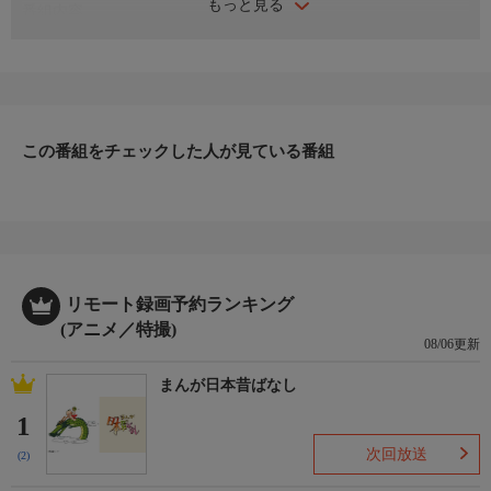
もっと見る
番組内容
２匹は知りませんが、実はこれ、炎を噴く巨大なドラゴンから盗
まれた卵だった！ やがて卵からかえった赤ちゃんのパフィー
は、トムのことをすっかり ママだと勘違い。怒ったママドラゴ
ンは赤ん坊を取り戻そうとしますが、そこへ 忍び寄る魔の手
が…。ドリゼルダという恐ろしい魔法使いが、悪だくみに利用し
この番組をチェックした人が見ている番組
ようとパフィーを捕まえたのです！ 我らがトムとジェリーの活
躍によって、物語はハッピーエンドを 迎えられるのか？
リモート録画予約ランキング
(アニメ／特撮)
08/06更新
まんが日本昔ばなし
1
次回放送
(2)