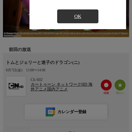
OK
前回の放送
トムとジェリーと迷子のドラゴン(ニ)
8月7日(金)
13:00〜14:00
Ch.602
カートゥーン ネットワークHD 海
外アニメ国内アニメ
カレンダー登録
番組詳細内容