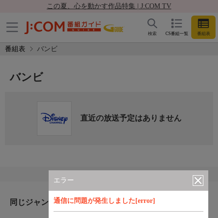
この夏、心を動かす作品特集 | J:COM TV
検索
CS番組一覧
番組表
番組表
バンビ
バンビ
直近の放送予定はありません
エラー
通信に問題が発生しました[error]
同じジャンルのおすすめ番組