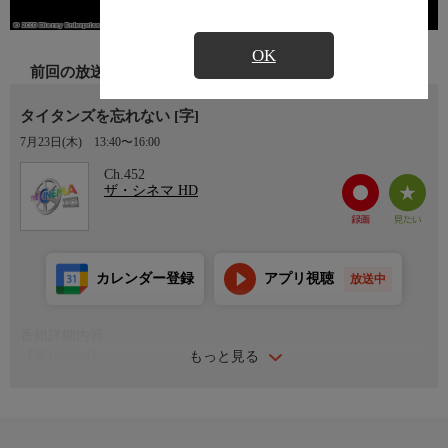
OK
前回の放送
タイタンズを忘れない [字]
7月23日(木)
13:40〜16:00
Ch.452
ザ・シネマ HD
カレンダー登録
アプリ視聴
放送中
番組詳細内容
もっと見る
【番組詳細】
人種差別が今より深刻な社会問題だった1970年代の実話を映画
化。白人と黒人の高校合併で誕生した人種混合アメフト部が対立
を乗り越え一丸となっていく姿を、コーチ役デンゼル・ワシント
ンらの好演で熱く魅せる。(2000年・アメリカ・114分・カラー)