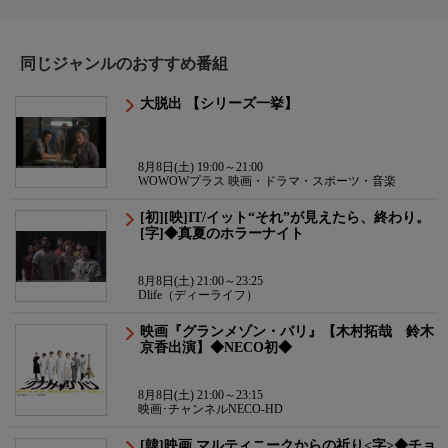
同じジャンルのおすすめ番組
大脱出 【シリーズ一挙】
8月8日(土) 19:00～21:00
WOWOWプラス 映画・ドラマ・スポーツ・音楽
[初][映]IT/イット“それ”が見えたら、終わり。
[字]◆真夏のホラーナイト
8月8日(土) 21:00～23:25
Dlife（ディーライフ）
映画『グランメゾン・パリ』【木村拓哉 鈴木
京香出演】◆NECO初◆
8月8日(土) 21:00～23:15
映画･チャンネルNECO-HD
[韓]映画 マルティニークからの祈り<字>◆チョ