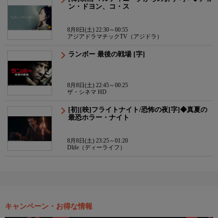
ン・ドヨン、コ・ス
8月8日(土) 22:30～00:55
アジアドラマチックTV（アジドラ）
ランボー 最後の戦場 [字]
8月8日(土) 22:45～00:25
ザ・シネマ HD
[初][映]フライトナイト/恐怖の夜[字]◆真夏の
最恐ホラー・ナイト
8月8日(土) 23:25～01:20
Dlife（ディーライフ）
キャンペーン・お得な情報