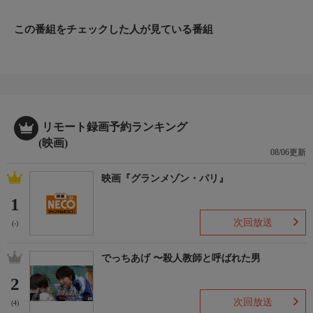
【監督】ボアズ・イェーキン
【出演】デンゼル・ワシントン、ライアン・ハースト、ウィル・
この番組をチェックした人が見ている番組
パットン、ウッド・ハリス、ライアン・ゴズリングほか
リモート録画予約ランキング
(映画)
08/06更新
映画『グランメゾン・パリ』
1
次回放送
(-)
でっちあげ 〜殺人教師と呼ばれた男
2
次回放送
(4)