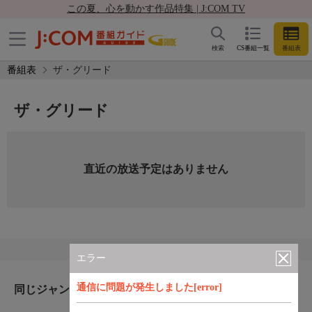
この夏、心を動かす作品特集 | J:COM TV
検索
CS番組一覧
番組表
番組表
ザ・グリード
ザ・グリード
直近の放送予定はありません
エラー
通信に問題が発生しました[error]
同じジャンルのおすすめ番組