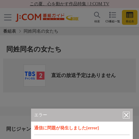
この夏、心を動かす作品特集 | J:COM TV
検索
CS番組一覧
番組表
番組表
同姓同名の女たち
同姓同名の女たち
直近の放送予定はありません
エラー
通信に問題が発生しました[error]
同じジャンルのおすすめ番組