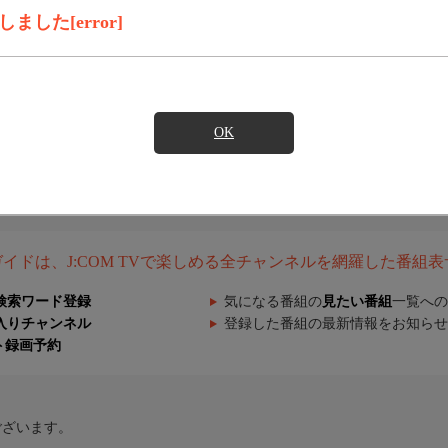
した[error]
OK
組ガイドは、J:COM TVで楽しめる全チャンネルを網羅した番組
検索ワード登録
気になる番組の
見たい番組
一覧への
入りチャンネル
登録した番組の最新情報をお知らせ
ト録画予約
ございます。