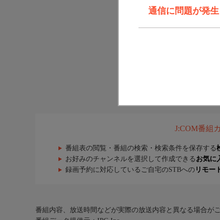
通信に問題が発生しま
J:COM番
番組表の閲覧・番組の検索・検索条件を保存する
お好みのチャンネルを選択して作成できる
お気に
録画予約に対応しているご自宅のSTBへの
リモー
番組内容、放送時間などが実際の放送内容と異なる場合が