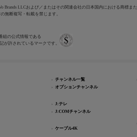
iVo Brands LLCおよび／またはその関連会社の日本国内における商標
材の無断複写・転載を禁じます。
、テレビ番組の公式情報である
スにのみ表記が許されているマークです。
チャンネル一覧
オプションチャンネル
J:テレ
J:COMチャンネル
ケーブル4K