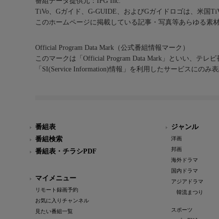
番組データ提供元：IPG Inc.
TiVo、Gガイド、G-GUIDE、およびGガイドロゴは、米国T
このホームページに掲載している記事・写真等あらゆる素
Official Program Data Mark（公式番組情報マーク）
このマークは「Official Program Data Mark」といい
「SI(Service Information)情報」を利用したサービ
番組表
ジャンル
番組検索
洋画
邦画
番組表・チラシPDF
海外ドラマ
国内ドラマ
マイメニュー
アジアドラマ
リモート録画予約
韓流まつり
お気に入りチャンネル
スポーツ
見たい番組一覧