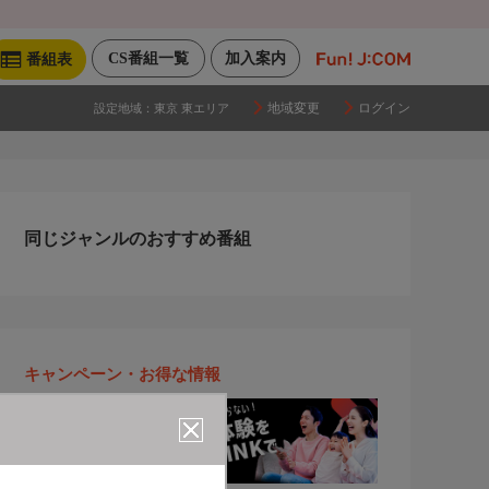
CS番組一覧
加入案内
番組表
地域変更
ログイン
設定地域：
東京 東エリア
同じジャンルのおすすめ番組
キャンペーン・お得な情報