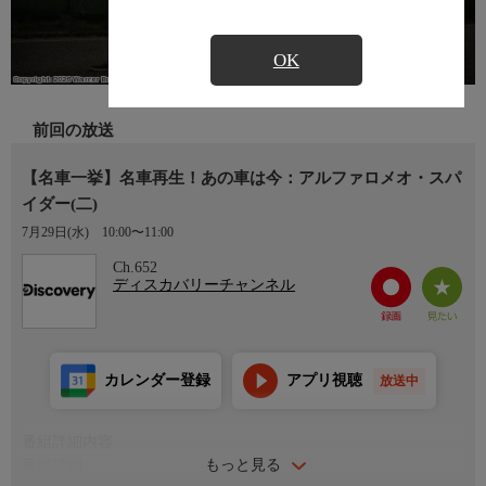
OK
前回の放送
【名車一挙】名車再生！あの車は今：アルファロメオ・スパ
イダー(二)
7月29日(水)
10:00〜11:00
Ch.652
ディスカバリーチャンネル
カレンダー登録
アプリ視聴
放送中
番組詳細内容
もっと見る
番組詳細