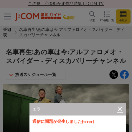
この夏、心を動かす作品特集 | J:COM TV
検索
CS番組一覧
番組表
番組
名車再生!あの車は今:アルファロメオ・スパイダー - ディ
表
スカバリーチャンネル
名車再生!あの車は今:アルファロメオ・
スパイダー - ディスカバリーチャンネル
放送スケジュール一覧
エラー
通信に問題が発生しました[error]