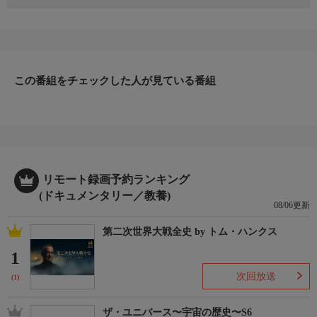
エドとマイクは何台ものスポーツカーをよみがえらせた。その中
でも創業100年目を迎えたアルファロメオ・スパイダーの再生は
思い出深い。美しくよみがえったスパイダーは今はどうなってい
るのか。エドとマイクが会いに行くと、所有者が変わっていた。
そして車体にはヘコミが…。
この番組をチェックした人が見ている番組
リモート録画予約ランキング
(ドキュメンタリー／教養)
08/06更新
第二次世界大戦全史 by トム・ハンクス
1
次回放送
(1)
ザ・ユニバース〜宇宙の歴史〜S6