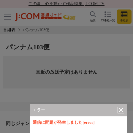
この夏、心を動かす作品特集 | J:COM TV
検索
CS番組一覧
番組表
番組表
パンナム103便
パンナム103便
直近の放送予定はありません
エラー
通信に問題が発生しました[error]
同じジャンルのおすすめ番組