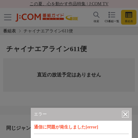
この夏、心を動かす作品特集 | J:COM TV
検索
CS番組一覧
番組表
番組表
チャイナエアライン611便
チャイナエアライン611便
直近の放送予定はありません
エラー
通信に問題が発生しました[error]
同じジャンルのおすすめ番組