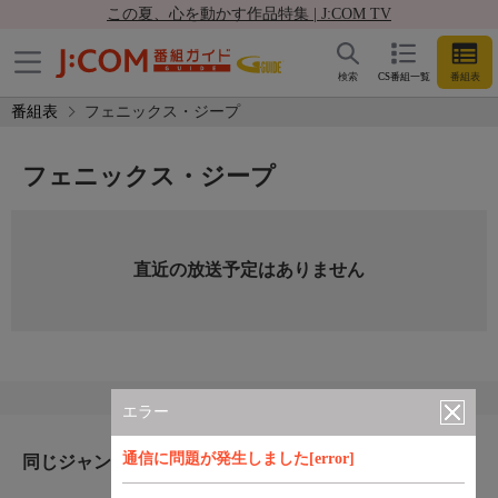
この夏、心を動かす作品特集 | J:COM TV
検索
CS番組一覧
番組表
番組表
フェニックス・ジープ
フェニックス・ジープ
直近の放送予定はありません
エラー
通信に問題が発生しました[error]
同じジャンルのおすすめ番組