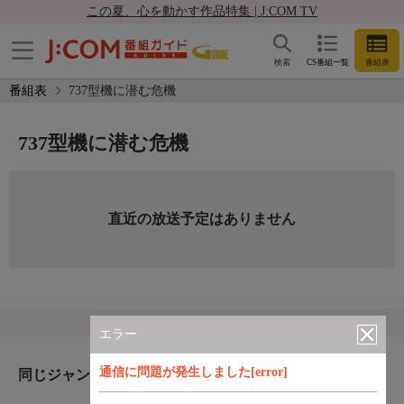
この夏、心を動かす作品特集 | J:COM TV
検索
CS番組一覧
番組表
番組表
737型機に潜む危機
737型機に潜む危機
直近の放送予定はありません
エラー
通信に問題が発生しました[error]
同じジャンルのおすすめ番組