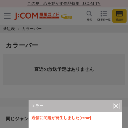
この夏、心を動かす作品特集 | J:COM TV
検索
CS番組一覧
番組表
番組表
カラーバー
カラーバー
直近の放送予定はありません
エラー
通信に問題が発生しました[error]
同じジャンルのおすすめ番組