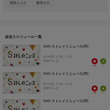
徳島えりか
藤田大介
れが「NNN ストレイトニュース」です。現場の記者たちが取材
したホットな情報を、カメラマンが撮った衝撃的な映像を、いち
はやくお伝えします。
【番組ホームページ】 https://www.ntv.co.jp/straight/
放送スケジュール一覧
※放送内容を変更する場合があります。ご了承ください。
NNN ストレイトニュース[字]
8/10(月)
11:30～11:45
日本テレビ
NNN ストレイトニュース[字]
8/11(火)
11:30～11:45
日本テレビ
NNN ストレイトニュース[字]