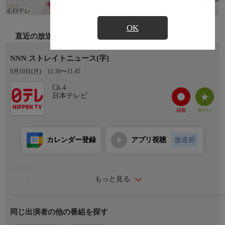
OK
直近の放送
NNN ストレイトニュース[字]
8月10日(月)
11:30〜11:45
Ch.4
日本テレビ
カレンダー登録
アプリ視聴
放送前
出演者
もっと見る
藤田大介 (日本テレビアナウンサー)
徳島えりか (日本テレビアナウンサー)
同じ出演者の他の番組を探す
番組内容
「いま」世の中で起きていることを、「まっすぐ」に伝える。そ