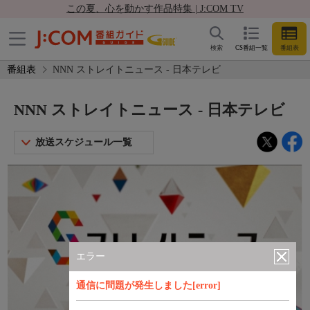
この夏、心を動かす作品特集 | J:COM TV
検索
CS番組一覧
番組表
番組表
NNN ストレイトニュース - 日本テレビ
NNN ストレイトニュース - 日本テレビ
放送スケジュール一覧
エラー
通信に問題が発生しました[error]