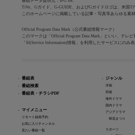
番組データ提供元：IPG Inc.
TiVo、Gガイド、G-GUIDE、およびGガイドロゴは、米国T
このホームページに掲載している記事・写真等あらゆる素
Official Program Data Mark（公式番組情報マーク）
このマークは「Official Program Data Mark」といい
「SI(Service Information)情報」を利用したサービ
番組表
ジャンル
番組検索
洋画
邦画
番組表・チラシPDF
海外ドラマ
国内ドラマ
マイメニュー
アジアドラマ
リモート録画予約
韓流まつり
お気に入りチャンネル
スポーツ
見たい番組一覧