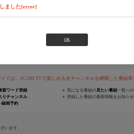
した[error]
OK
組ガイドは、J:COM TVで楽しめる全チャンネルを網羅した番組
検索ワード登録
気になる番組の
見たい番組
一覧への
入りチャンネル
登録した番組の最新情報をお知らせ
ト録画予約
ございます。