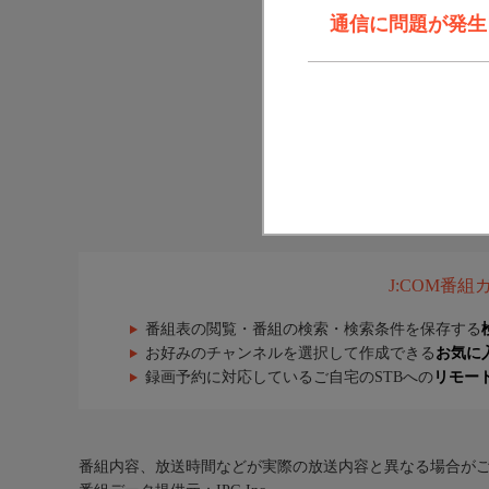
通信に問題が発生しま
J:COM番
番組表の閲覧・番組の検索・検索条件を保存する
お好みのチャンネルを選択して作成できる
お気に
録画予約に対応しているご自宅のSTBへの
リモー
番組内容、放送時間などが実際の放送内容と異なる場合が