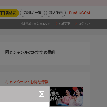
CS番組一覧
加入案内
番組表
地域変更
ログイン
設定地域：
東京 東エリア
同じジャンルのおすすめ番組
キャンペーン・お得な情報