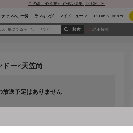
この夏、心を動かす作品特集 | J:COM TV
チャンネル一覧
ランキング
マイメニュー
J:COM STREAM
詳細検索
ンドー×天笠尚
の放送予定はありません