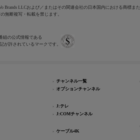
iVo Brands LLCおよび／またはその関連会社の日本国内における商標
材の無断複写・転載を禁じます。
、テレビ番組の公式情報である
スにのみ表記が許されているマークです。
チャンネル一覧
オプションチャンネル
J:テレ
J:COMチャンネル
ケーブル4K