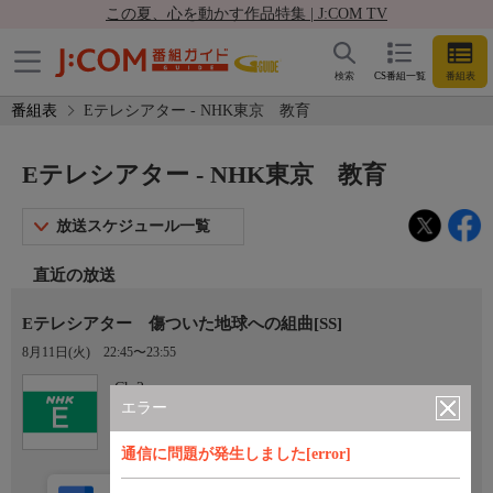
この夏、心を動かす作品特集 | J:COM TV
検索
CS番組一覧
番組表
番組表
Eテレシアター - NHK東京 教育
Eテレシアター - NHK東京 教育
放送スケジュール一覧
直近の放送
Eテレシアター 傷ついた地球への組曲[SS]
8月11日(火)
22:45〜23:55
Ch.2
NHK東京 教育
エラー
通信に問題が発生しました[error]