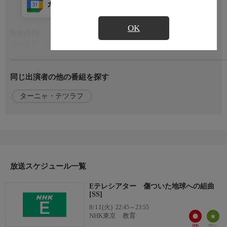
カレンダー登録
アプリ視聴
放送前
OK
番組内容
もっと見る
山の日に…音楽を通して自然を考える音楽ドキュメンタリー。名
チェロ奏者ターニャ・テツラフが地球温暖化で傷ついた欧州の自
然を訪ねる。今、人間は何をすべきかの問いと共に奏でるバッハ
同じ出演者の他の番組を探す
ほかの無伴奏作品を。【曲目】無伴奏チェロ組曲第4番、第5番、
第6番（バッハ） 無伴奏チェロとテープのための「クラック
ターニャ・テツラフ
ス」、「クラウズ」（エンケ）【収録】2023年スイス、フラン
ス、ドイツ
出演者
【出演】ターニャ・テツラフ
放送スケジュール一覧
Eテレシアター 傷ついた地球への組曲
[SS]
8/11(火)
22:45～23:55
NHK東京 教育