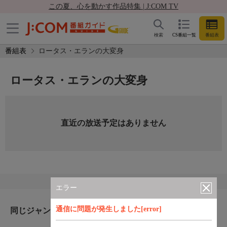
この夏、心を動かす作品特集 | J:COM TV
検索
CS番組一覧
番組表
番組表
ロータス・エランの大変身
ロータス・エランの大変身
直近の放送予定はありません
エラー
通信に問題が発生しました[error]
同じジャンルのおすすめ番組