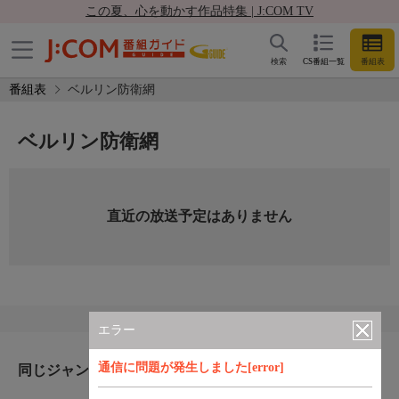
この夏、心を動かす作品特集 | J:COM TV
検索
CS番組一覧
番組表
番組表
ベルリン防衛網
ベルリン防衛網
直近の放送予定はありません
エラー
通信に問題が発生しました[error]
同じジャンルのおすすめ番組