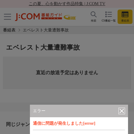
この夏、心を動かす作品特集 | J:COM TV
検索
CS番組一覧
番組表
番組表
エベレスト大量遭難事故
エベレスト大量遭難事故
直近の放送予定はありません
エラー
通信に問題が発生しました[error]
同じジャンルのおすすめ番組