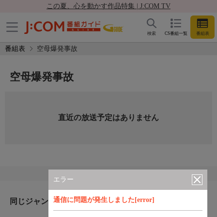
この夏、心を動かす作品特集 | J:COM TV
検索
CS番組一覧
番組表
番組表
空母爆発事故
空母爆発事故
直近の放送予定はありません
エラー
通信に問題が発生しました[error]
同じジャンルのおすすめ番組