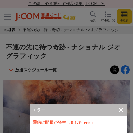
この夏、心を動かす作品特集 | J:COM TV
検索
CS番組一覧
番組表
番組表
不運の先に待つ奇跡 - ナショナル ジオグラフィック
不運の先に待つ奇跡 - ナショナル ジオ
グラフィック
放送スケジュール一覧
エラー
通信に問題が発生しました[error]