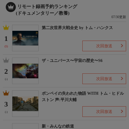
リモート録画予約ランキング
(ドキュメンタリー／教養)
07/30更新
第二次世界大戦全史 by トム・ハンクス
1
次回放送
(1)
ザ・ユニバース〜宇宙の歴史〜S6
2
次回放送
(-)
ポンペイの失われた物語 WITH トム・ヒドル
ストン 声:平川大輔
3
次回放送
(-)
新・みんなの鉄道