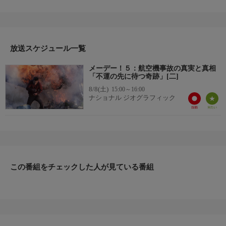
物の映像と見間違えるほどのリアリティーに満ちた映像で送る本
編は、これまで以上の完成度。CG映像、科学的検証、生存者や
専門家たちの証言などをもとに、事故が発生する瞬間までの危機
的状況の一部始終を再現しながら、事故原因を徹底的に調べてい
放送スケジュール一覧
く。
▼エピソード内容
メーデー！５：航空機事故の真実と真相
「不運の先に待つ奇跡」
「不運の先に待つ奇跡」[二]
静かな夏の夜、モントリオール、エドモントン間を飛行していた
8/8(土)
15:00～16:00
新しいジェット旅客機が、不可解なミスのために大変な事態に陥
ナショナル ジオグラフィック
った。２万６千フィート上空で２つのエンジンが停止したのだ。
パイロットは操縦能力のすべてとわずかな幸運を頼みに、空港へ
の着陸を試みた。しかしさらに不運なことに滑走路は閉鎖されて
いた…。
この番組をチェックした人が見ている番組