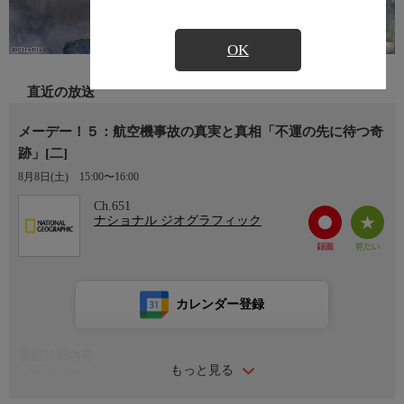
OK
直近の放送
メーデー！５：航空機事故の真実と真相「不運の先に待つ奇
跡」[二]
8月8日(土)
15:00〜16:00
Ch.651
ナショナル ジオグラフィック
カレンダー登録
番組詳細内容
もっと見る
▼番組概要
航空史にのこる惨劇を徹底検証するシリーズ（シーズン5）。本