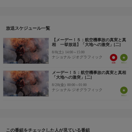
物の映像と見間違えるほどのリアリティーに満ちた映像で送る本
編は、これまで以上の完成度。CG映像、科学的検証、生存者や
専門家たちの証言などをもとに、事故が発生する瞬間までの危機
的状況の一部始終を再現しながら、事故原因を徹底的に調べてい
放送スケジュール一覧
く。
▼エピソード内容
【メーデー！５：航空機事故の真実と真
「大地への激突」
相 一挙放送】「大地への激突」[二]
デルタ航空１９１便は、ダラス・フォートワース国際空港への着
8/8(土)
14:00～15:00
陸進入中に２つの嵐の直撃を受けた。前方の雷雨の中に入ったか
ナショナル ジオグラフィック
と思うと、今度はすさまじい風で地面に叩き付けられ、１３６名
が死亡する大惨事となったのだ。この事故により、危険が指摘さ
メーデー！５：航空機事故の真実と真相
れていたマイクロバースト（小規模で急激な下降風）に関する科
「大地への激突」[二]
学的な研究が進んだ。
8/28(金)
00:00～01:00
ナショナル ジオグラフィック
この番組をチェックした人が見ている番組