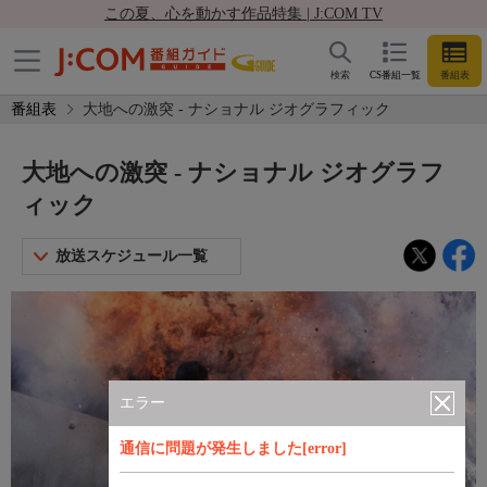
この夏、心を動かす作品特集 | J:COM TV
検索
CS番組一覧
番組表
番組表
大地への激突 - ナショナル ジオグラフィック
大地への激突 - ナショナル ジオグラフ
ィック
放送スケジュール一覧
エラー
通信に問題が発生しました[error]