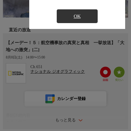
OK
直近の放送
【メーデー！５：航空機事故の真実と真相 一挙放送】「大
地への激突」[二]
8月8日(土)
14:00〜15:00
Ch.651
ナショナル ジオグラフィック
カレンダー登録
番組詳細内容
もっと見る
▼番組概要
航空史にのこる惨劇を徹底検証するシリーズ（シーズン5）。本