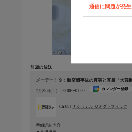
通信に問題が発生しま
前回の放送
メーデー！９：航空機事故の真実と真相「大韓航
カレンダー登録
7月25日(土)
00:00〜01:00
Ch.651
ナショナル ジオグラフィック
番組詳細内容
▼番組概要