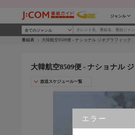
ジャンル
番組表
大韓航空8509便 - ナショナル ジオグラフィック
大韓航空8509便 - ナショナル
放送スケジュール一覧
エラー