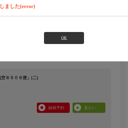
した[error]
OK
空８５０９便」[二]
録画予約
見たい