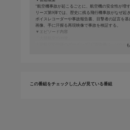
“航空機事故が起こるごとに、航空機の安全性が増
リーズ第9弾では、歴史に残る飛行機事故がなぜ起
ボイスレコーダーや事故報告書、目撃者の証言を基
画像、手に汗握る再現映像で事故を検証する。
▼エピソード内容
「大韓航空8509便」
大韓航空8509便のボーイング747貨物機は、ソ
う予定だった。イギリスのスタンテッド空港で新たな
フィート上昇した数秒後に機体が大きく左に傾き、
し、大韓航空にとっては度重なる大事故となった。
この番組をチェックした人が見ている番組