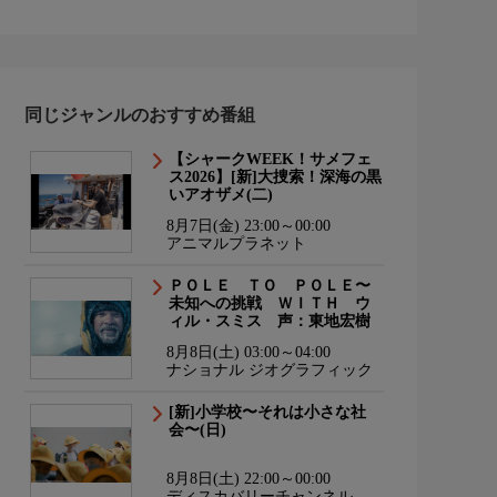
同じジャンルのおすすめ番組
【シャークWEEK！サメフェ
ス2026】[新]大捜索！深海の黒
いアオザメ(二)
8月7日(金) 23:00～00:00
アニマルプラネット
ＰＯＬＥ ＴＯ ＰＯＬＥ〜
未知への挑戦 ＷＩＴＨ ウ
ィル・スミス 声：東地宏樹
8月8日(土) 03:00～04:00
ナショナル ジオグラフィック
[新]小学校〜それは小さな社
会〜(日)
8月8日(土) 22:00～00:00
ディスカバリーチャンネル