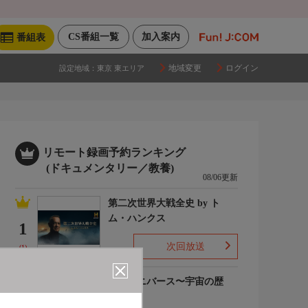
CS番組一覧
加入案内
番組表
地域変更
ログイン
設定地域：
東京 東エリア
リモート録画予約ランキング
(ドキュメンタリー／教養)
08/06更新
第二次世界大戦全史 by ト
ム・ハンクス
1
次回放送
(1)
ザ・ユニバース〜宇宙の歴
史〜S6
2