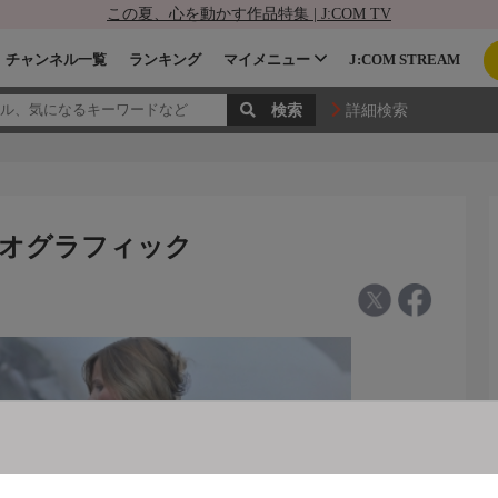
この夏、心を動かす作品特集 | J:COM TV
チャンネル一覧
ランキング
マイメニュー
J:COM STREAM
詳細検索
 ジオグラフィック