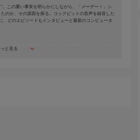
す”。この重い事実を明らかにしながら、「メーデー！」シ
きたのか、その原因を探る。コックピットの音声を録音した
に、どのエピソードもインタビューと最新のコンピュータ
ウルを出発しウズベキスタンとイギリスを経由してミラノに向か
もっと見る
乗員を乗せ、予定より1時間近く遅れて離陸。しかし2500
ロンドン北東部の平原に墜落してしまう。乗員4名は即死