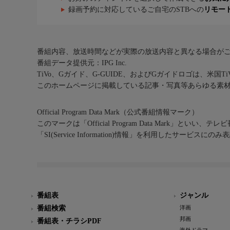
録画予約に対応しているご自宅のSTBへの
リモー
番組内容、放送時間などが実際の放送内容と異なる場合が
番組データ提供元：IPG Inc.
TiVo、Gガイド、G-GUIDE、およびGガイドロゴは、米国T
このホームページに掲載している記事・写真等あらゆる素
Official Program Data Mark（公式番組情報マーク）
このマークは「Official Program Data Mark」といい
「SI(Service Information)情報」を利用したサービ
番組表
ジャンル
番組検索
洋画
邦画
番組表・チラシPDF