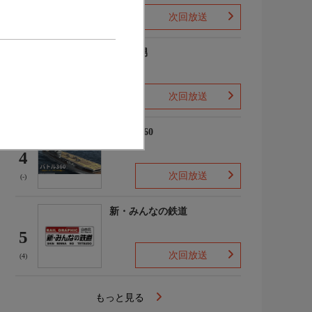
次回放送
(2)
ザ・森男
3
次回放送
(-)
バトル360
4
次回放送
(-)
新・みんなの鉄道
5
次回放送
(4)
もっと見る