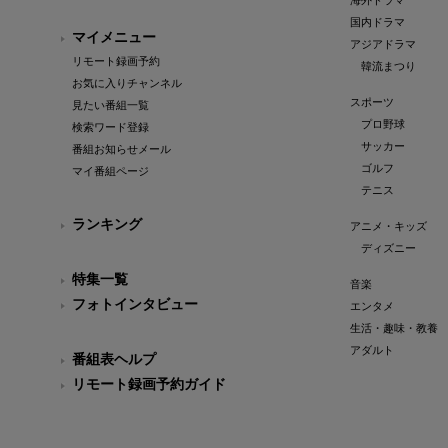
海外ドラマ
国内ドラマ
マイメニュー
アジアドラマ
リモート録画予約
韓流まつり
お気に入りチャンネル
スポーツ
見たい番組一覧
プロ野球
検索ワード登録
サッカー
番組お知らせメール
ゴルフ
マイ番組ページ
テニス
ランキング
アニメ・キッズ
ディズニー
特集一覧
音楽
フォトインタビュー
エンタメ
生活・趣味・教養
アダルト
番組表ヘルプ
リモート録画予約ガイド