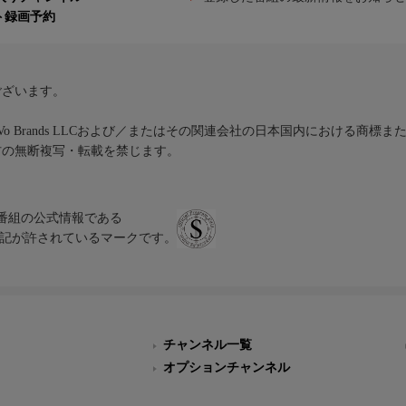
ト録画予約
ございます。
iVo Brands LLCおよび／またはその関連会社の日本国内における商標
材の無断複写・転載を禁じます。
、テレビ番組の公式情報である
スにのみ表記が許されているマークです。
チャンネル一覧
オプションチャンネル