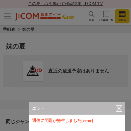
この夏、心を動かす作品特集 | J:COM TV
検索
CS番組一覧
番組表
番組表
妹の夏
妹の夏
直近の放送予定はありません
エラー
通信に問題が発生しました[error]
同じジャンルのおすすめ番組