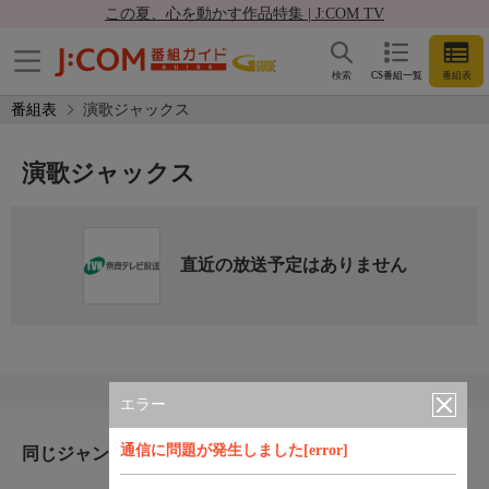
この夏、心を動かす作品特集 | J:COM TV
検索
CS番組一覧
番組表
番組表
演歌ジャックス
演歌ジャックス
直近の放送予定はありません
エラー
通信に問題が発生しました[error]
同じジャンルのおすすめ番組