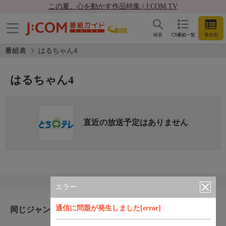
この夏、心を動かす作品特集 | J:COM TV
検索
CS番組一覧
番組表
番組表
はるちゃん4
はるちゃん4
直近の放送予定はありません
エラー
通信に問題が発生しました[error]
同じジャンルのおすすめ番組