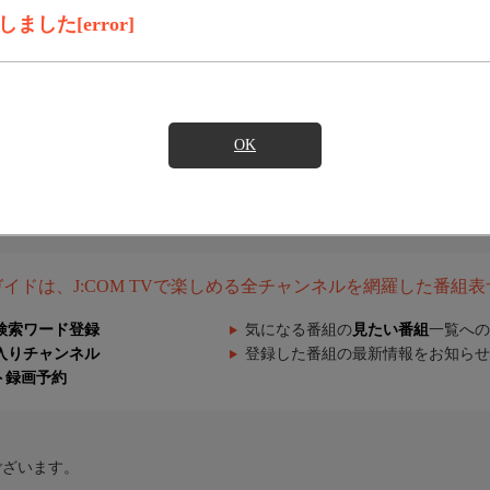
した[error]
OK
組ガイドは、J:COM TVで楽しめる全チャンネルを網羅した番組
検索ワード登録
気になる番組の
見たい番組
一覧への
入りチャンネル
登録した番組の最新情報をお知らせ
ト録画予約
ございます。