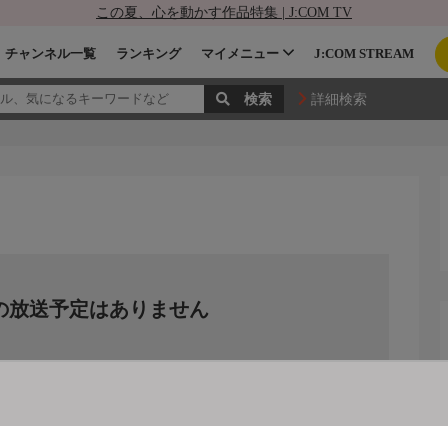
この夏、心を動かす作品特集 | J:COM TV
チャンネル一覧
ランキング
マイメニュー
J:COM STREAM
詳細検索
の放送予定はありません