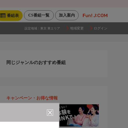
CS番組一覧
加入案内
番組表
地域変更
ログイン
設定地域：
東京 東エリア
同じジャンルのおすすめ番組
キャンペーン・お得な情報