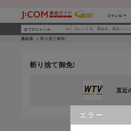
ジャンル
番組表
斬り捨て御免!
斬り捨て御免!
直近
エラー