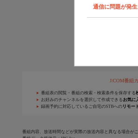
通信に問題が発生しま
J:COM番
番組表の閲覧・番組の検索・検索条件を保存する
お好みのチャンネルを選択して作成できる
お気に
録画予約に対応しているご自宅のSTBへの
リモー
番組内容、放送時間などが実際の放送内容と異なる場合が