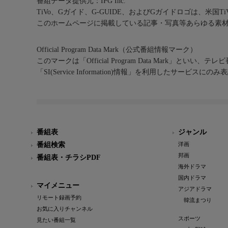
番組データ提供元：IPG Inc.
TiVo、Gガイド、G-GUIDE、およびGガイドロゴは、米国T
このホームページに掲載している記事・写真等あらゆる素
Official Program Data Mark（公式番組情報マーク）
このマークは「Official Program Data Mark」といい
「SI(Service Information)情報」を利用したサービ
番組表
ジャンル
番組検索
洋画
邦画
番組表・チラシPDF
海外ドラマ
国内ドラマ
マイメニュー
アジアドラマ
リモート録画予約
韓流まつり
お気に入りチャンネル
スポーツ
見たい番組一覧