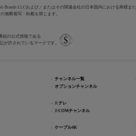
iVo Brands LLCおよび／またはその関連会社の日本国内における商標
材の無断複写・転載を禁じます。
、テレビ番組の公式情報である
スにのみ表記が許されているマークです。
チャンネル一覧
オプションチャンネル
J:テレ
J:COMチャンネル
ケーブル4K