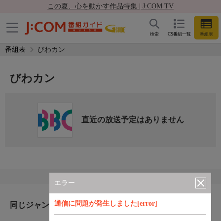
この夏、心を動かす作品特集 | J:COM TV
検索
CS番組一覧
番組表
番組表
びわカン
びわカン
直近の放送予定はありません
エラー
通信に問題が発生しました[error]
同じジャンルのおすすめ番組