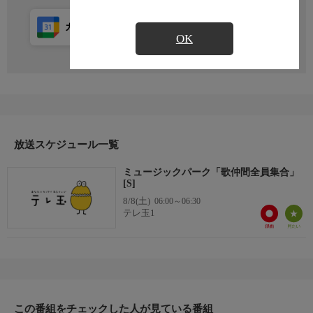
カレンダー登録
アプリ視聴
放送前
OK
放送スケジュール一覧
ミュージックパーク「歌仲間全員集合」
[S]
8/8(土)
06:00～06:30
テレ玉1
この番組をチェックした人が見ている番組