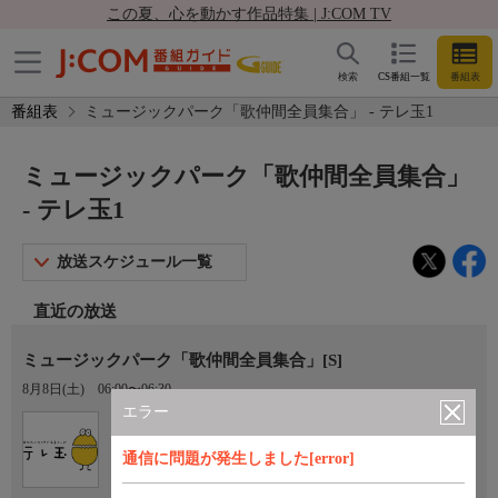
この夏、心を動かす作品特集 | J:COM TV
検索
CS番組一覧
番組表
番組表
ミュージックパーク「歌仲間全員集合」 - テレ玉1
ミュージックパーク「歌仲間全員集合」
- テレ玉1
放送スケジュール一覧
直近の放送
ミュージックパーク「歌仲間全員集合」[S]
8月8日(土)
06:00〜06:30
エラー
Ch.3
テレ玉1
通信に問題が発生しました[error]