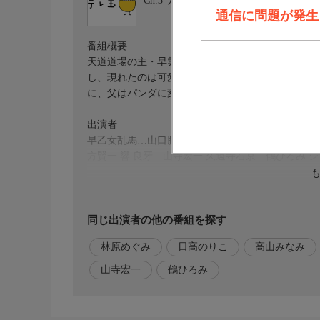
Ch.3
テレ玉1
通信に問題が発生しま
番組概要
天道道場の主・早雲は中国へ修業に行っていた娘の
し、現れたのは可愛い娘とパンダ。実は乱馬親子は
に、父はパンダに変身してしまうのだった。
出演者
早乙女乱馬…山口勝平 らんま…林原めぐみ 天道あ
方賢一 響 良牙…山寺宏一 久遠寺右京…鶴ひろみ 
同じ出演者の他の番組を探す
林原めぐみ
日高のりこ
高山みなみ
山寺宏一
鶴ひろみ