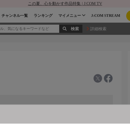
この夏、心を動かす作品特集 | J:COM TV
チャンネル一覧
ランキング
マイメニュー
J:COM STREAM
詳細検索