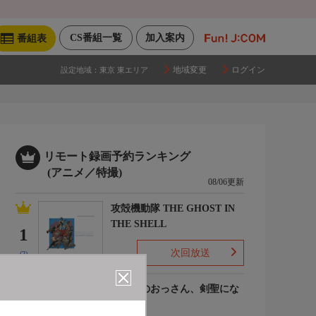
CS番組一覧
加入案内
番組表
地域変更
ログイン
設定地域：
東京 東エリア
リモート録画予約ランキング
(アニメ／特撮)
08/06更新
攻殻機動隊 THE GHOST IN
THE SHELL
1
次回放送
(2)
片田舎のおっさん、剣聖にな
るII
2