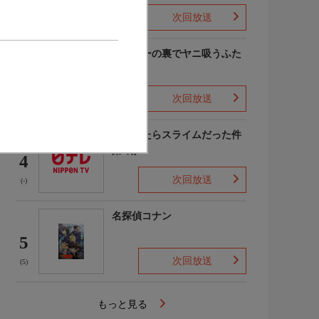
次回放送
(9)
スーパーの裏でヤニ吸うふた
り
3
次回放送
(7)
転生したらスライムだった件
第4期
4
次回放送
(-)
名探偵コナン
5
次回放送
(5)
もっと見る