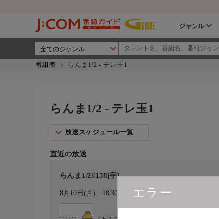
ジャンル
番組表
らんま1/2 - テレ玉1
らんま1/2 - テレ玉1
放送スケジュール一覧
直近の放送
らんま1/2#158[字]
エラー
カレンダー登録
8月10日(月)
18:30〜19:00