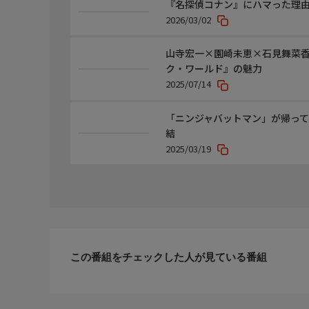
『名探偵コナン』にハマった理由
2026/03/02
山寺宏一×園崎未恵×石見舞菜香
ク・ワールド』の魅力
2025/07/14
「ニンジャバットマン」が帰っ
結
2025/03/19
この番組をチェックした人が見ている番組