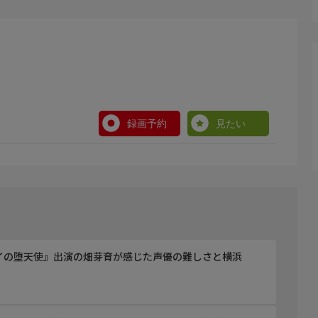
録画予約
見たい
イの堕天使』出演の畑芽育が感じた声優の難しさと横浜