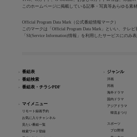
このホームページに掲載している記事・写真等あらゆる素
Official Program Data Mark（公式番組情報マーク）
このマークは「Official Program Data Mark」といい
「SI(Service Information)情報」を利用したサービ
番組表
ジャンル
番組検索
洋画
邦画
番組表・チラシPDF
海外ドラマ
国内ドラマ
マイメニュー
アジアドラマ
リモート録画予約
韓流まつり
お気に入りチャンネル
スポーツ
見たい番組一覧
プロ野球
検索ワード登録