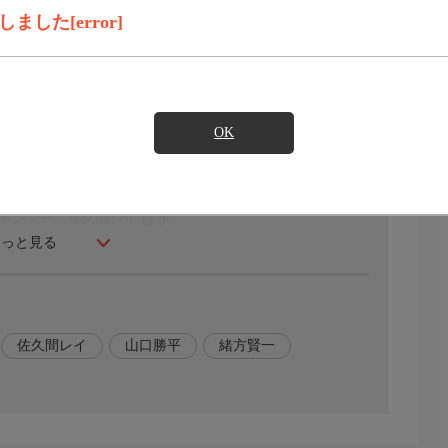
録画予約
見たい
した[error]
許婚になる約束の早乙女親子が帰るのを知り大喜び。しか
修行中に落ちた池の呪いにかかり、乱馬は水を被ると女
OK
かね…日高のりこ 天道なびき…高山みなみ 早乙女玄馬…緒
シャンプー…佐久間レイ ほか
もっと見る
佐久間レイ
山口勝平
緒方賢一