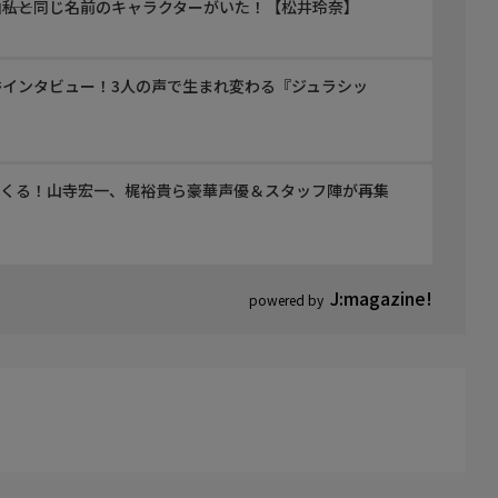
――私と同じ名前のキャラクターがいた！【松井玲奈】
インタビュー！3人の声で生まれ変わる『ジュラシッ
てくる！山寺宏一、梶裕貴ら豪華声優＆スタッフ陣が再集
J:magazine!
powered by