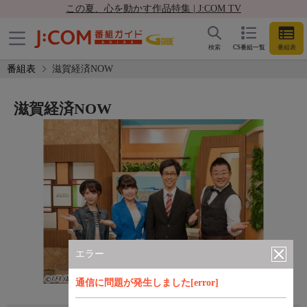
この夏、心を動かす作品特集 | J:COM TV
検索
CS番組一覧
番組表
番組表
滋賀経済NOW
滋賀経済NOW
エラー
通信に問題が発生しました[error]