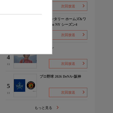
次回放送
(1)
エレメンタリー ホームズ&ワ
トソン in NY シーズン4
3
次回放送
(2)
下山メシ
4
次回放送
(-)
プロ野球 2026 DeNA×阪神
5
次回放送
(-)
もっと見る