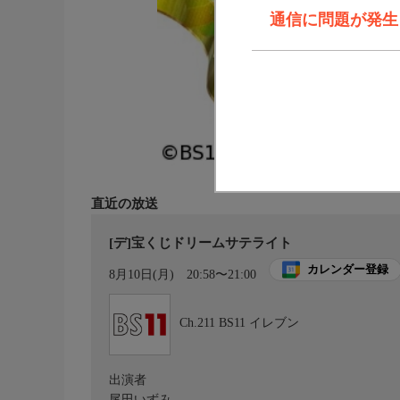
通信に問題が発生しま
直近の放送
[デ]宝くじドリームサテライト
カレンダー登録
8月10日(月)
20:58〜21:00
Ch.211
BS11 イレブン
出演者
尾田いずみ