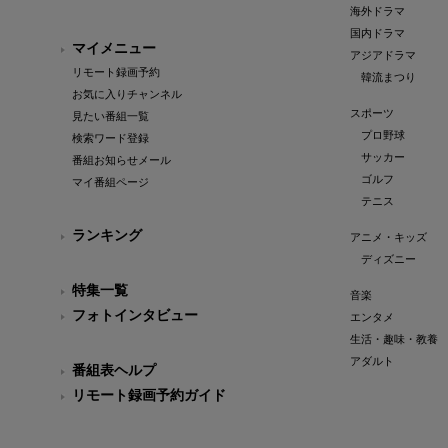
海外ドラマ
国内ドラマ
マイメニュー
アジアドラマ
リモート録画予約
韓流まつり
お気に入りチャンネル
スポーツ
見たい番組一覧
プロ野球
検索ワード登録
サッカー
番組お知らせメール
ゴルフ
マイ番組ページ
テニス
ランキング
アニメ・キッズ
ディズニー
特集一覧
音楽
フォトインタビュー
エンタメ
生活・趣味・教養
アダルト
番組表ヘルプ
リモート録画予約ガイド