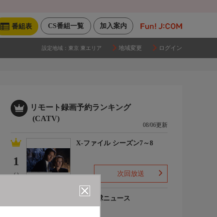
CS番組一覧
加入案内
番組表
地域変更
ログイン
設定地域：
東京 東エリア
リモート録画予約ランキング
(CATV)
08/06更新
X-ファイル シーズン7～8
1
次回放送
(-)
プロ野球ニュース
2