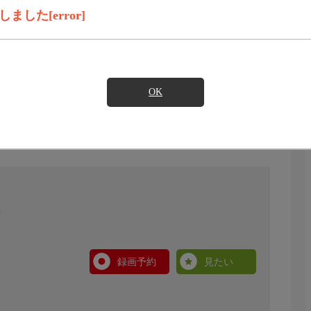
した[error]
OK
録画予約
見たい