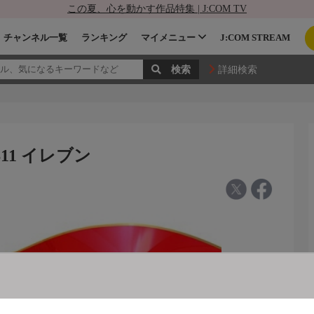
この夏、心を動かす作品特集 | J:COM TV
チャンネル一覧
ランキング
マイメニュー
J:COM STREAM
詳細検索
11 イレブン