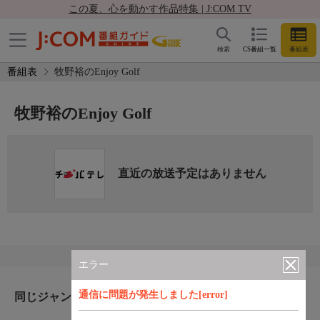
この夏、心を動かす作品特集 | J:COM TV
検索
CS番組一覧
番組表
番組表
牧野裕のEnjoy Golf
牧野裕のEnjoy Golf
直近の放送予定はありません
エラー
通信に問題が発生しました[error]
同じジャンルのおすすめ番組