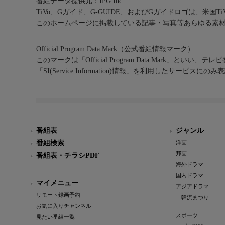
番組データ提供元：IPG Inc.
TiVo、Gガイド、G-GUIDE、およびGガイドロゴは、米国T
このホームページに掲載している記事・写真等あらゆる素
Official Program Data Mark（公式番組情報マーク）
このマークは「Official Program Data Mark」といい
「SI(Service Information)情報」を利用したサービ
番組表
ジャンル
番組検索
洋画
邦画
番組表・チラシPDF
海外ドラマ
国内ドラマ
マイメニュー
アジアドラマ
リモート録画予約
韓流まつり
お気に入りチャンネル
スポーツ
見たい番組一覧