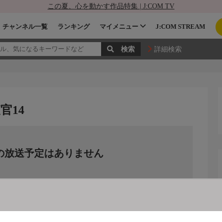
この夏、心を動かす作品特集 | J:COM TV
チャンネル一覧
ランキング
マイメニュー
J:COM STREAM
詳細検索
官14
の放送予定はありません