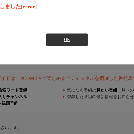
した[error]
OK
組ガイドは、J:COM TVで楽しめる全チャンネルを網羅した番組
検索ワード登録
気になる番組の
見たい番組
一覧への
入りチャンネル
登録した番組の最新情報をお知らせ
ト録画予約
ございます。