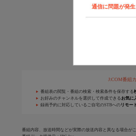
通信に問題が発生しま
J:COM番
番組表の閲覧・番組の検索・検索条件を保存する
お好みのチャンネルを選択して作成できる
お気に
録画予約に対応しているご自宅のSTBへの
リモー
番組内容、放送時間などが実際の放送内容と異なる場合が