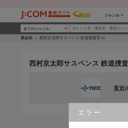
ジャンル
番組表
西村京太郎サスペンス 鉄道捜査官14
西村京太郎サスペンス 鉄道捜査
直近
エラー