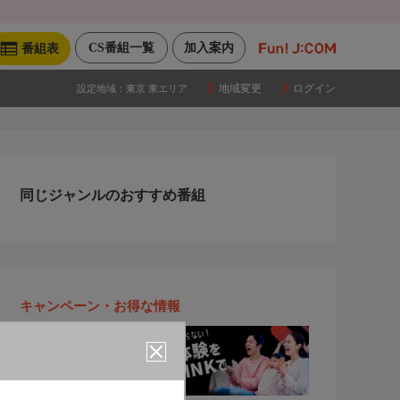
CS番組一覧
加入案内
番組表
地域変更
ログイン
設定地域：
東京 東エリア
同じジャンルのおすすめ番組
キャンペーン・お得な情報