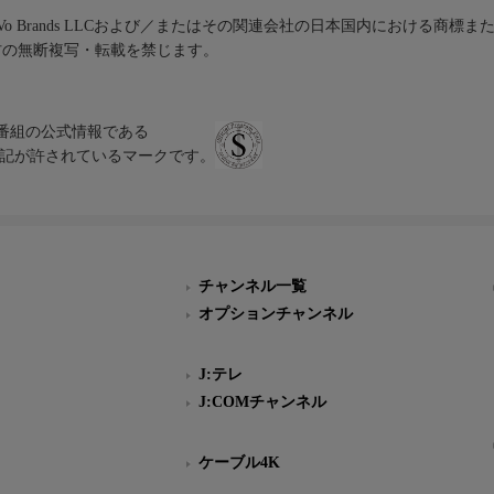
iVo Brands LLCおよび／またはその関連会社の日本国内における商標
材の無断複写・転載を禁じます。
、テレビ番組の公式情報である
スにのみ表記が許されているマークです。
チャンネル一覧
オプションチャンネル
J:テレ
J:COMチャンネル
ケーブル4K