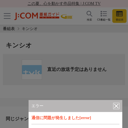
この夏、心を動かす作品特集 | J:COM TV
検索
CS番組一覧
番組表
番組表
キンシオ
キンシオ
直近の放送予定はありません
エラー
通信に問題が発生しました[error]
同じジャンルのおすすめ番組