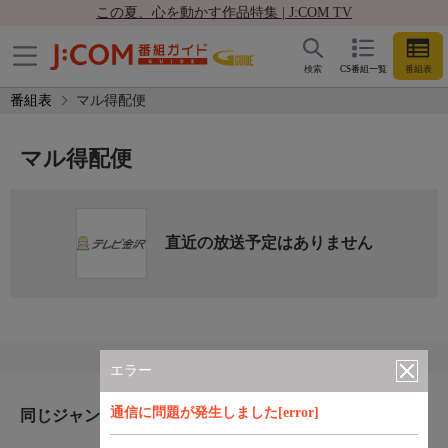
この夏、心を動かす作品特集 | J:COM TV
検索
CS番組一覧
番組表
番組表
マル得配便
マル得配便
直近の放送予定はありません
エラー
通信に問題が発生しました[error]
同じジャンルのおすすめ番組