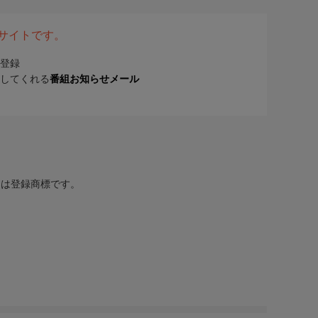
表サイトです。
登録
してくれる
番組お知らせメール
または登録商標です。