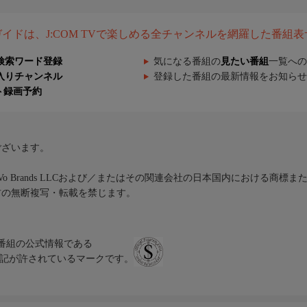
組ガイドは、J:COM TVで楽しめる全チャンネルを網羅した番組
検索ワード登録
気になる番組の
見たい番組
一覧への
入りチャンネル
登録した番組の最新情報をお知らせ
ト録画予約
ございます。
iVo Brands LLCおよび／またはその関連会社の日本国内における商標
材の無断複写・転載を禁じます。
、テレビ番組の公式情報である
スにのみ表記が許されているマークです。