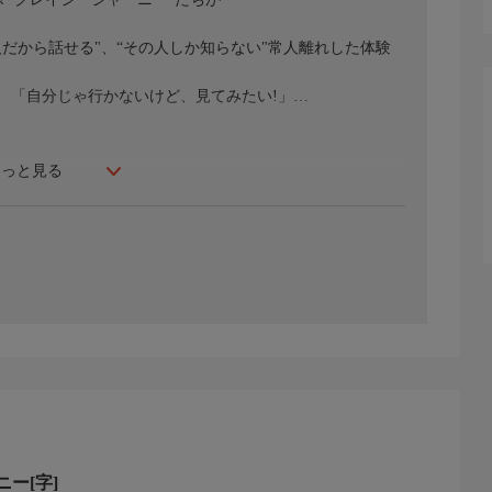
だから話せる"、“その人しか知らない"常人離れした体験
、「自分じゃ行かないけど、見てみたい!」…
もっと見る
ー[字]
。