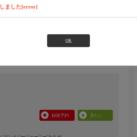
した[error]
OK
録画予約
見たい
“クレイジージャーニー"たちが