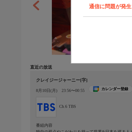
通信に問題が発生しま
直近の放送
クレイジージャーニー[字]
カレンダー登録
8月10日(月)
23:56〜00:55
Ch.6
TBS
番組内容
独自の視点やこだわりを持って世界&日本を巡る人々