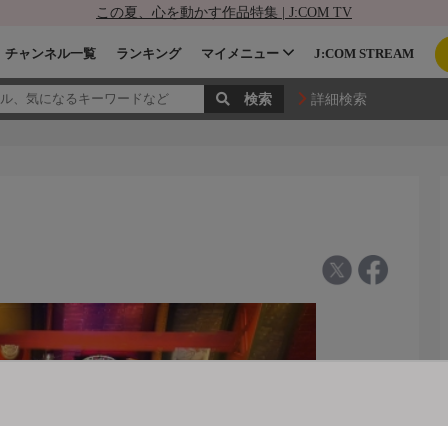
この夏、心を動かす作品特集 | J:COM TV
チャンネル一覧
ランキング
マイメニュー
J:COM STREAM
詳細検索