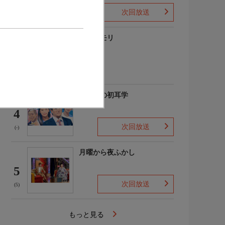
次回放送
(3)
ブラタモリ
3
(1)
日曜日の初耳学
4
次回放送
(-)
月曜から夜ふかし
5
次回放送
(5)
もっと見る