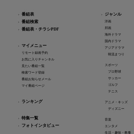
番組表
ジャンル
番組検索
洋画
邦画
番組表・チラシPDF
海外ドラマ
国内ドラマ
マイメニュー
アジアドラマ
リモート録画予約
韓流まつり
お気に入りチャンネル
スポーツ
見たい番組一覧
プロ野球
検索ワード登録
サッカー
番組お知らせメール
ゴルフ
マイ番組ページ
テニス
ランキング
アニメ・キッズ
ディズニー
特集一覧
音楽
フォトインタビュー
エンタメ
生活・趣味・教養