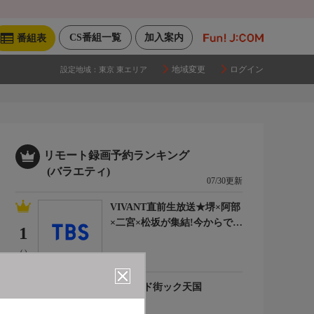
CS番組一覧
加入案内
番組表
地域変更
ログイン
設定地域：
東京 東エリア
リモート録画予約ランキング
(バラエティ)
07/30更新
VIVANT直前生放送★堺×阿部
×二宮×松坂が集結!今からでも
1
間に合うSPダイジェスト
(-)
出没!アド街ック天国
2