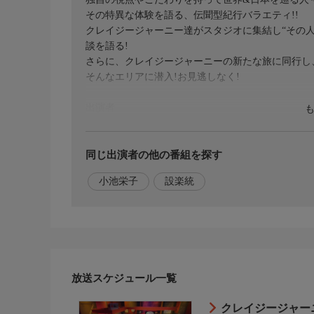
その特異な体験を語る、伝聞型紀行バラエティ!!
クレイジージャーニー達がスタジオに集結し“その人
談を語る!
さらに、クレイジージャーニーの新たな旅に同行し
そんなエリアに潜入!お見逃しなく!
出演者
■MC…設楽統 小池栄子
スタッフ
同じ出演者の他の番組を探す
小池栄子
設楽統
公式ページ
◇番組HP https://www.tbs.co.jp/crazyjourney/
◇X(旧Twitter)
@https://twitter.com/Crazy_Journey
放送スケジュール一覧
おことわり
クレイジージャーニ
番組の内容と放送時間は変更になる場合があります