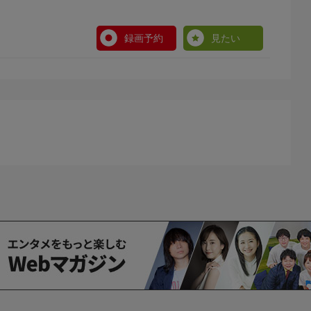
録画予約
見たい