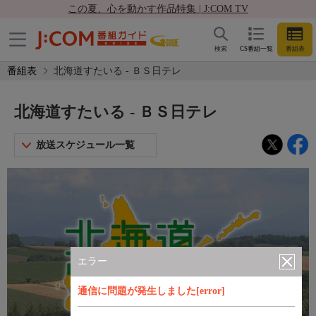
この夏、心を動かす作品特集 | J:COM TV
検索
CS番組一覧
番組表
番組表
北海道すたいる - ＢＳ日テレ
北海道すたいる - ＢＳ日テレ
放送スケジュール一覧
エラー
通信に問題が発生しました[error]