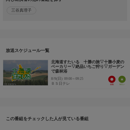
演出する隠れ家温泉宿や旬のグルメ情報。北海道が持つ素晴らし
三谷真理子
い自然、移住、食育、エコそしてそこに暮らしている人々のスロ
ーライフなどを紹介します。
ホームページ
https://www.bs4.jp/hokaidou/
放送スケジュール一覧
北海道すたいる 十勝の旅▽十勝小麦の
ベーカリー▽絶品いちご狩り▽ガーデン
で森林浴
8/9(日)
09:00～09:25
ＢＳ日テレ
この番組をチェックした人が見ている番組