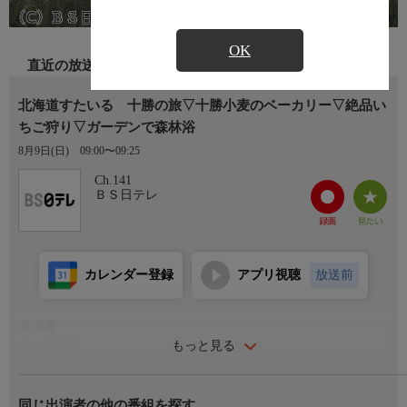
OK
直近の放送
北海道すたいる 十勝の旅▽十勝小麦のベーカリー▽絶品い
ちご狩り▽ガーデンで森林浴
8月9日(日)
09:00〜09:25
Ch.141
ＢＳ日テレ
カレンダー登録
アプリ視聴
放送前
出演者
もっと見る
三谷真理子
番組内容
同じ出演者の他の番組を探す
誰もが憧れる北の大地、北海道の魅力満載情報番組!大人の旅を