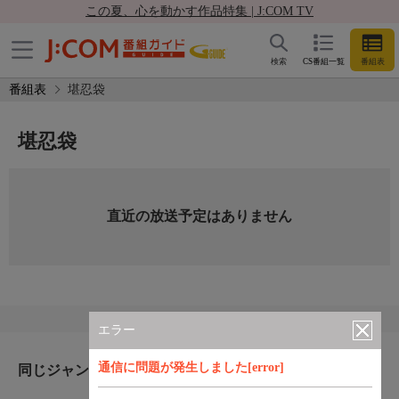
この夏、心を動かす作品特集 | J:COM TV
検索
CS番組一覧
番組表
番組表
堪忍袋
堪忍袋
直近の放送予定はありません
エラー
通信に問題が発生しました[error]
同じジャンルのおすすめ番組