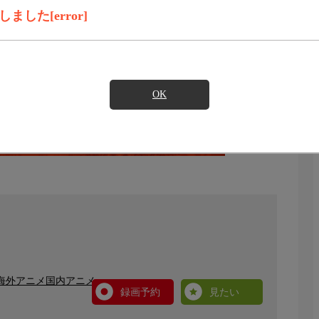
した[error]
OK
 海外アニメ国内アニメ
録画予約
見たい