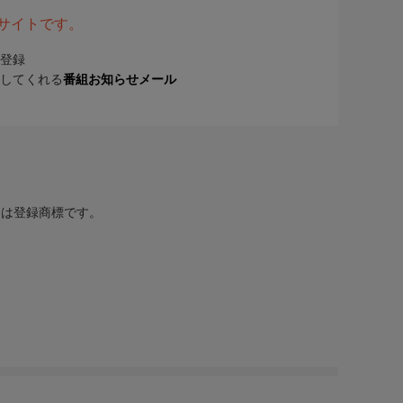
表サイトです。
登録
してくれる
番組お知らせメール
または登録商標です。