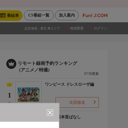
CS番組一覧
加入案内
番組表
地域変更
ログイン
設定地域：
東京 東エリア
リモート録画予約ランキング
(アニメ／特撮)
07/30更新
ワンピース ドレスローザ編
1
次回放送
(1)
まんが日本昔ばなし
2