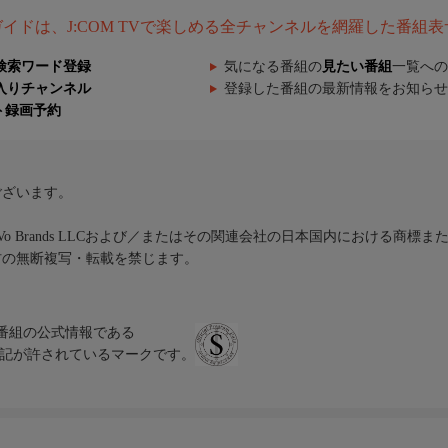
組ガイドは、J:COM TVで楽しめる全チャンネルを網羅した番組
検索ワード登録
気になる番組の
見たい番組
一覧への
入りチャンネル
登録した番組の最新情報をお知らせ
ト録画予約
ございます。
iVo Brands LLCおよび／またはその関連会社の日本国内における商標
材の無断複写・転載を禁じます。
、テレビ番組の公式情報である
スにのみ表記が許されているマークです。