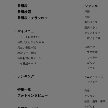
番組表
ジャンル
番組検索
洋画
邦画
番組表・チラシPDF
海外ドラマ
国内ドラマ
マイメニュー
アジアドラマ
リモート録画予約
韓流まつり
お気に入りチャンネル
スポーツ
見たい番組一覧
プロ野球
検索ワード登録
サッカー
番組お知らせメール
ゴルフ
マイ番組ページ
テニス
ランキング
アニメ・キッズ
ディズニー
特集一覧
音楽
フォトインタビュー
エンタメ
生活・趣味・教養
アダルト