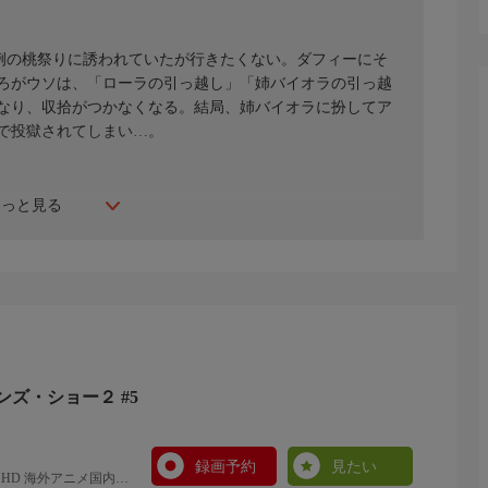
恒例の桃祭りに誘われていたが行きたくない。ダフィーにそ
ろがウソは、「ローラの引っ越し」「姉バイオラの引っ越
なり、収拾がつかなくなる。結局、姉バイオラに扮してア
で投獄されてしまい…。
もっと見る
ズ・ショー２ #5
録画予約
見たい
HD 海外アニメ国内ア