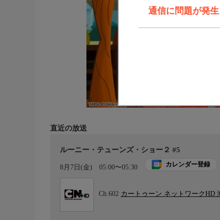
通信に問題が発生しま
直近の放送
ルーニー・テューンズ・ショー２ #5
カレンダー登録
8月7日(金)
05:00〜05:30
Ch.602
カートゥーン ネットワークHD