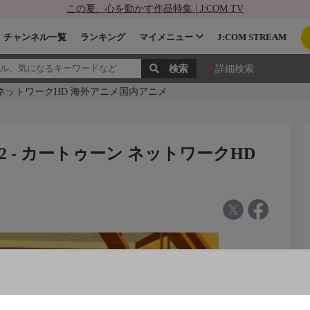
この夏、心を動かす作品特集 | J:COM TV
チャンネル一覧
ランキング
マイメニュー
J:COM STREAM
詳細検索
 ネットワークHD 海外アニメ国内アニメ
 - カートゥーン ネットワークHD