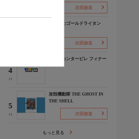
次回放送
(2)
黄金戦士ゴールドライタン
3
次回放送
(-)
のだめカンタービレ フィナー
レ
4
(-)
攻殻機動隊 THE GHOST IN
THE SHELL
5
次回放送
(-)
もっと見る