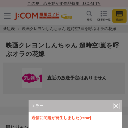
この夏、心を動かす作品特集 | J:COM TV
検索
CS番組一覧
番組表
番組表
映画クレヨンしんちゃん 超時空!嵐を呼ぶオラの花嫁
映画クレヨンしんちゃん 超時空!嵐を呼
ぶオラの花嫁
直近の放送予定はありません
エラー
通信に問題が発生しました[error]
同じジャンルのおすすめ番組