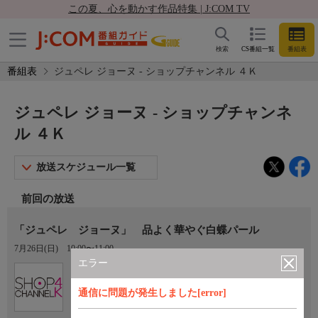
この夏、心を動かす作品特集 | J:COM TV
検索
CS番組一覧
番組表
番組表
ジュペレ ジョーヌ - ショップチャンネル ４Ｋ
ジュペレ ジョーヌ - ショップチャンネ
ル ４Ｋ
放送スケジュール一覧
前回の放送
「ジュペレ ジョーヌ」 品よく華やぐ白蝶パール
7月26日(日)
10:00〜11:00
エラー
Ch.430
ショップチャンネル ４Ｋ
通信に問題が発生しました[error]