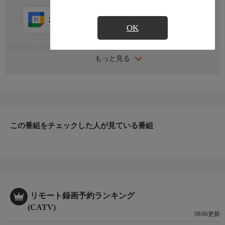
カレンダー登録
アプリ視聴
放送中
OK
番組詳細内容
もっと見る
お知らせ
日本初のショッピング専門チャンネルとして1996年にスタート。
ファッション、ビューティー、ホームグッズ、グルメなど、バイ
ヤーが厳選した商品を24時間ご紹介。世界中の逸品に出会う喜び
を生放送ならではの臨場感と一緒にお楽しみください。
＊ライブ放送につき、番組および商品内容に変更が生じる場合も
この番組をチェックした人が見ている番組
ございます。
ＨＰ：https://www.shopch.jp
リモート録画予約ランキング
(CATV)
08/06更新