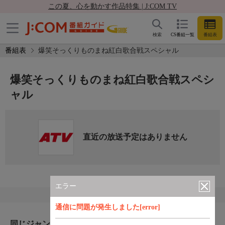
この夏、心を動かす作品特集 | J:COM TV
検索
CS番組一覧
番組表
番組表
爆笑そっくりものまね紅白歌合戦スペシャル
爆笑そっくりものまね紅白歌合戦スペシ
ャル
直近の放送予定はありません
エラー
通信に問題が発生しました[error]
同じジャンルのおすすめ番組