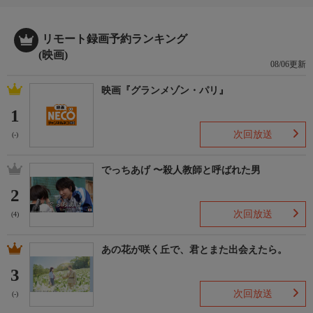
リモート録画予約ランキング
(映画)
08/06更新
映画『グランメゾン・パリ』
1
次回放送
(-)
でっちあげ 〜殺人教師と呼ばれた男
2
次回放送
(4)
あの花が咲く丘で、君とまた出会えたら。
3
次回放送
(-)