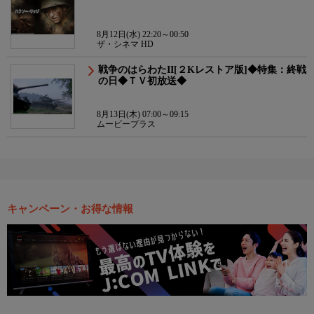
8月12日(水) 22:20～00:50
ザ・シネマ HD
戦争のはらわたII[２Kレストア版]◆特集：終戦
の日◆ＴＶ初放送◆
8月13日(木) 07:00～09:15
ムービープラス
キャンペーン・お得な情報