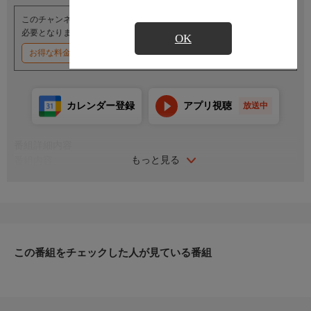
このチャンネルのご視聴には、オプションチャンネル(有料)のご契約が
必要となります。
OK
お得な料金割引キャンペーン実施中
カレンダー登録
アプリ視聴
放送中
番組詳細内容
もっと見る
番組内容
出演:片岡千恵蔵／大川橋蔵／里見浩太郎／大友柳太朗／月形龍
之介／若山富三郎
監督:佐々木康 脚本:比佐芳武
幕末の動乱の中を、己が信念のもとに駆け抜けた剣戟集団・新選
組。「池田屋騒動」をはじめ歴史上おなじみの数々のエピソード
を盛り込みながら、維新前夜に躍動する佐幕、勤王派の群像を浮
この番組をチェックした人が見ている番組
き彫りにする感動大作。片岡を筆頭に、豪華キャストの共演もみ
どころのひとつ。原作は白井喬二。