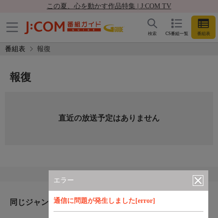
この夏、心を動かす作品特集 | J:COM TV
検索
CS番組一覧
番組表
番組表
報復
報復
直近の放送予定はありません
エラー
通信に問題が発生しました[error]
同じジャンルのおすすめ番組