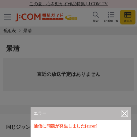
この夏、心を動かす作品特集 | J:COM TV
検索
CS番組一覧
番組表
番組表
景清
景清
直近の放送予定はありません
エラー
通信に問題が発生しました[error]
同じジャンルのおすすめ番組