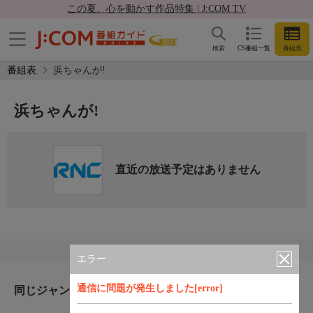
この夏、心を動かす作品特集 | J:COM TV
検索
CS番組一覧
番組表
番組表
浜ちゃんが!
浜ちゃんが!
直近の放送予定はありません
エラー
通信に問題が発生しました[error]
同じジャンルのおすすめ番組