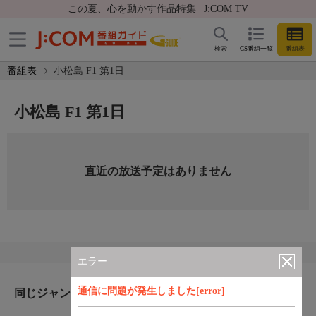
この夏、心を動かす作品特集 | J:COM TV
検索
CS番組一覧
番組表
番組表
小松島 F1 第1日
小松島 F1 第1日
直近の放送予定はありません
エラー
通信に問題が発生しました[error]
同じジャンルのおすすめ番組